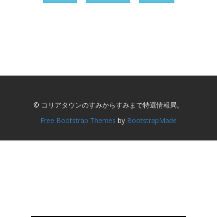
© コリアタウンのすみからすみまで特選情報局。
Free Bootstrap Themes
by
BootstrapMade