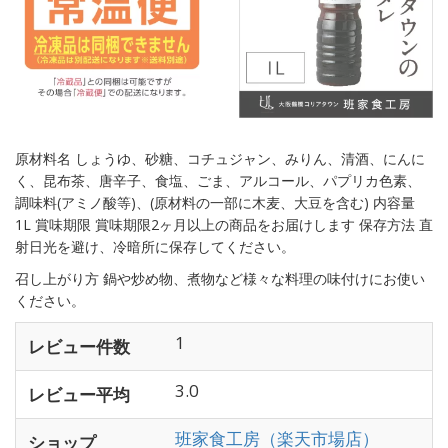
原材料名 しょうゆ、砂糖、コチュジャン、みりん、清酒、にんに
く、昆布茶、唐辛子、食塩、ごま、アルコール、パプリカ色素、
調味料(アミノ酸等)、(原材料の一部に木麦、大豆を含む) 内容量
1L 賞味期限 賞味期限2ヶ月以上の商品をお届けします 保存方法 直
射日光を避け、冷暗所に保存してください。
召し上がり方 鍋や炒め物、煮物など様々な料理の味付けにお使い
ください。
1
レビュー件数
3.0
レビュー平均
班家食工房（楽天市場店）
ショップ