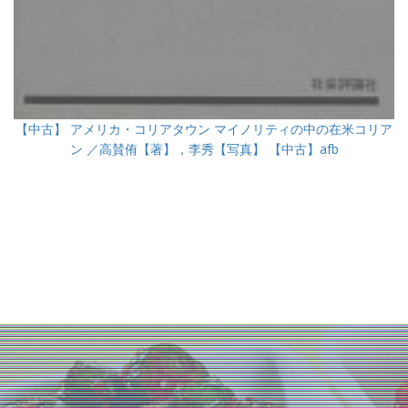
【中古】 アメリカ・コリアタウン マイノリティの中の在米コリア
ン ／高賛侑【著】，李秀【写真】 【中古】afb