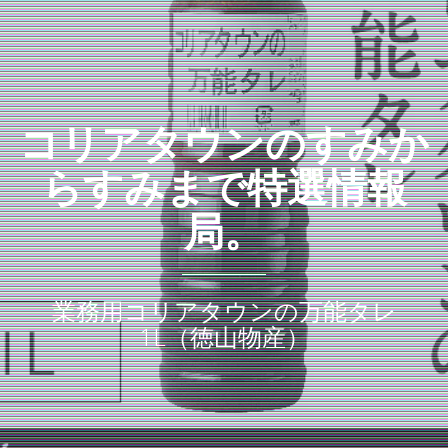
コリアタウンのすみか
らすみまで特選情報
局。
業務用コリアタウンの万能タレ
1L（徳山物産）