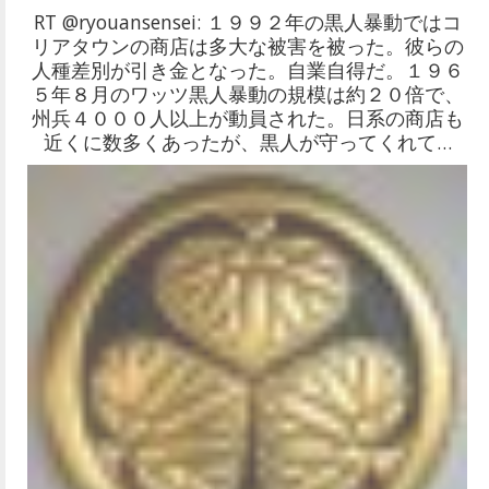
RT @ryouansensei: １９９２年の黒人暴動ではコ
リアタウンの商店は多大な被害を被った。彼らの
人種差別が引き金となった。自業自得だ。１９６
５年８月のワッツ黒人暴動の規模は約２０倍で、
州兵４０００人以上が動員された。日系の商店も
近くに数多くあったが、黒人が守ってくれて…